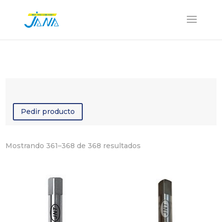
Pedir producto
Ordenado
Mostrando 361–368 de 368 resultados
por
los
últimos