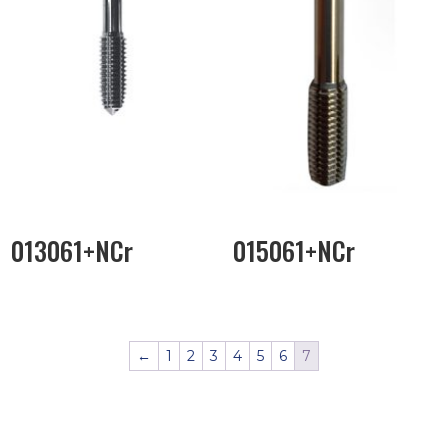
013061+NCr
015061+NCr
←
1
2
3
4
5
6
7