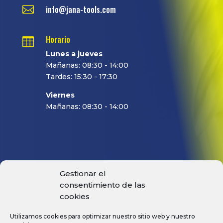

info@jana-tools.com
Horario

Lunes a jueves
Mañanas: 08:30 - 14:00
Tardes: 15:30 - 17:30
Viernes
Mañanas: 08:30 - 14:00
Gestionar el
PRODUCTOS
consentimiento de las
MACHOS
cookies
FRESAS
Utilizamos cookies para optimizar nuestro sitio web y nuestro
BROCAS