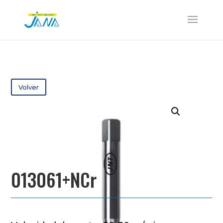
Volver
013061+NCr