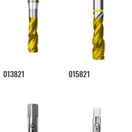
013821
015821