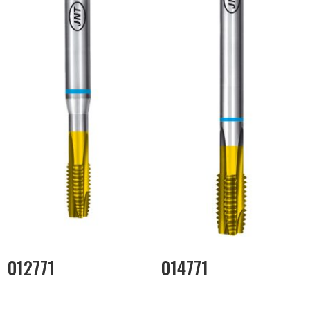
012771
014771