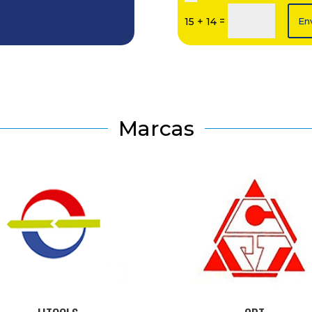
=
15 + 14
En
Marcas