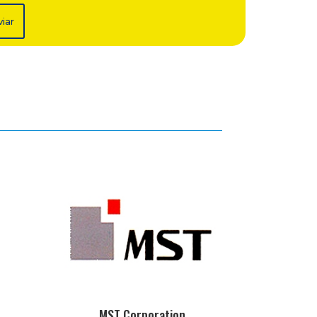
viar
MST Corporation