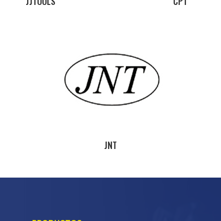
JJTOOLS
CPT
JNT