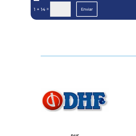
=
1 + 14
Enviar