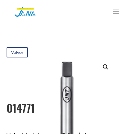
Volver
014771