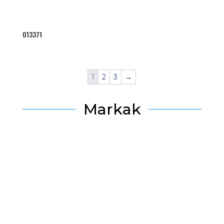
013371
1
2
3
→
Markak