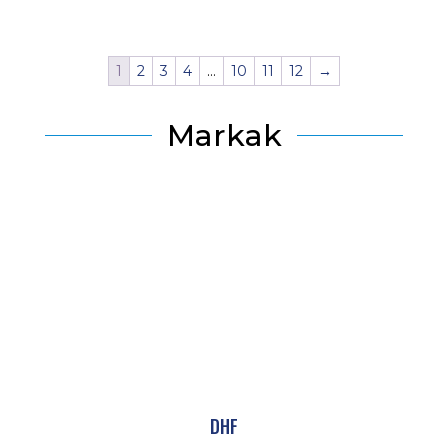
1
2
3
4
…
10
11
12
→
Markak
DHF