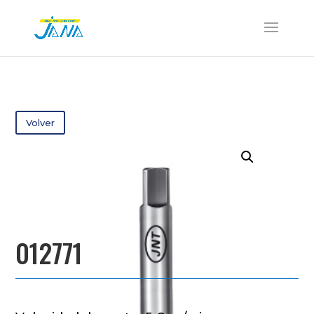
Volver
012771