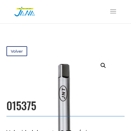
Volver
015375