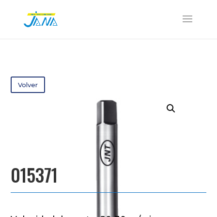
Volver
015371