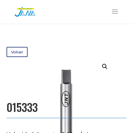
Volver
015333