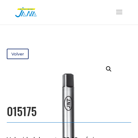
Volver
015175