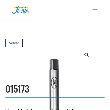
Volver
015173