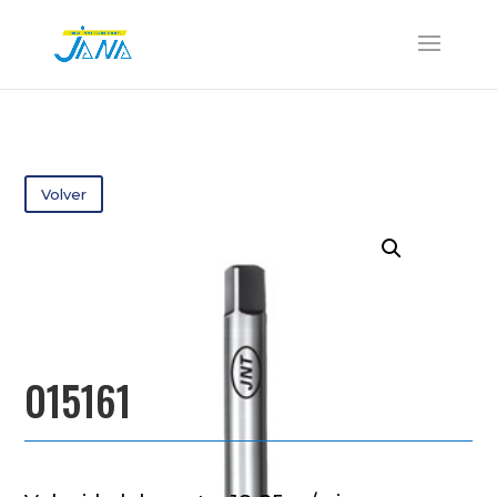
Volver
015161