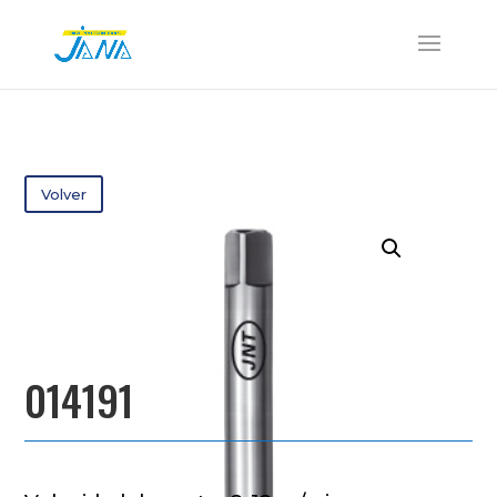
Volver
014191