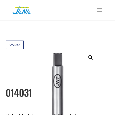
Volver
014031