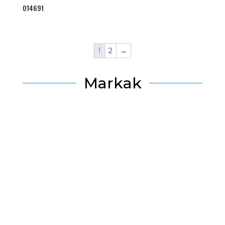
014691
1
2
→
Markak