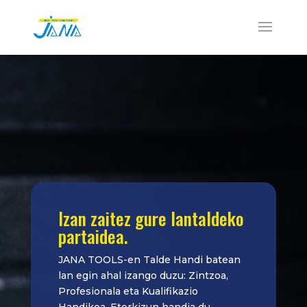
Izan zaitez gure lantaldeko
partaidea.
JANA TOOLS-en Talde Handi batean
lan egin ahal izango duzu: Zintzoa,
Profesionala eta Kualifikazio
Handikoa. Etorkizun handia du