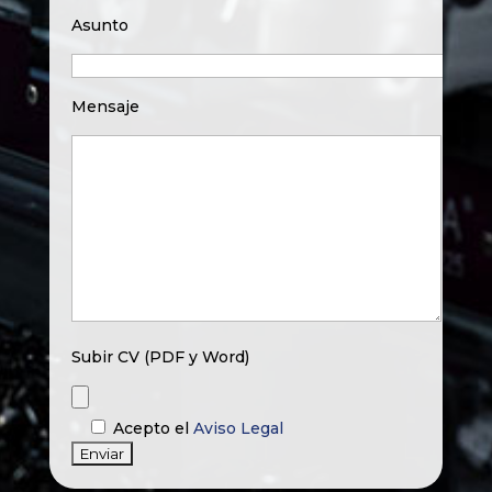
Asunto
Mensaje
Subir CV (PDF y Word)
Acepto el
Aviso Legal