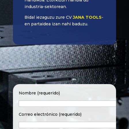
industria-sektorean.
Bidal iezaguzu zure CV
JANA TOOLS
-
en partaidea izan nahi baduzu.
Nombre (requerido)
Correo electrónico (requerido)