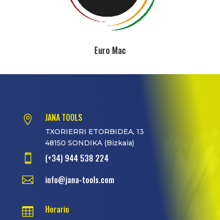
Euro Mac
JANA TOOLS

TXORIERRI ETORBIDEA, 13
48150 SONDIKA (Bizkaia)

(+34) 944 538 224

info@jana-tools.com
Horario
