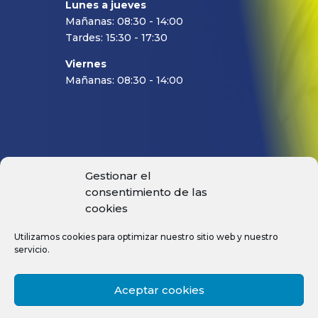
Lunes a jueves
Mañanas: 08:30 - 14:00
Tardes: 15:30 - 17:30
Viernes
Mañanas: 08:30 - 14:00
Gestionar el
PRODUCTOS
consentimiento de las
MACHOS
cookies
FRESAS
Utilizamos cookies para optimizar nuestro sitio web y nuestro
BROCAS
servicio.
ESCARIADORES
PORTAS DE PRECISIÓN
Aceptar cookies
PLAQUITAS INTERCAMBIABLES