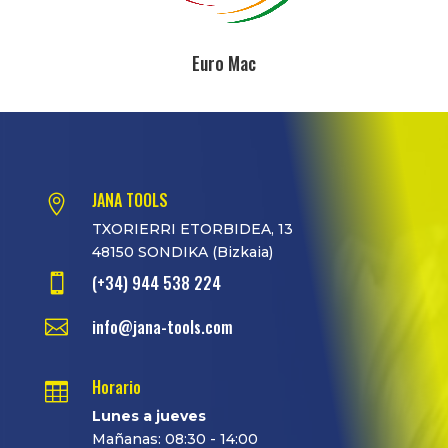
Euro Mac
JANA TOOLS

TXORIERRI ETORBIDEA, 13
48150 SONDIKA (Bizkaia)

(+34) 944 538 224

info@jana-tools.com
Horario

Lunes a jueves
Mañanas: 08:30 - 14:00