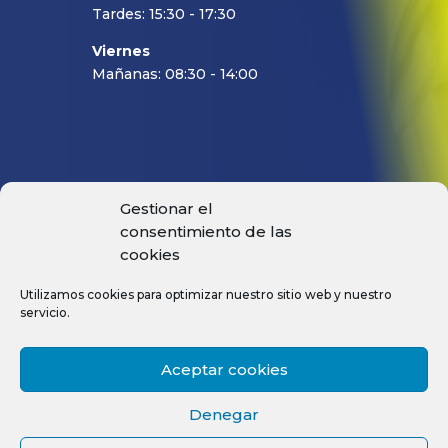
Tardes: 15:30 - 17:30
Viernes
Mañanas: 08:30 - 14:00
Gestionar el
PRODUCTOS
consentimiento de las
MACHOS
cookies
FRESAS
Utilizamos cookies para optimizar nuestro sitio web y nuestro
BROCAS
servicio.
ESCARIADORES
PORTAS DE PRECISIÓN
Aceptar cookies
PLAQUITAS INTERCAMBIABLES
Denegar