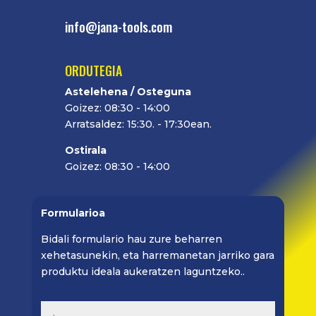
info@jana-tools.com
ORDUTEGIA
Astelehena / Osteguna
Goizez: 08:30 - 14:00
Arratsaldez: 15:30. - 17:30ean.
Ostirala
Goizez: 08:30 - 14:00
Formularioa
Bidali formulario hau zure beharren
xehetasunekin, eta harremanetan jarriko gara
produktu ideala aukeratzen laguntzeko..