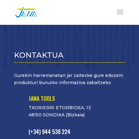
KONTAKTUA
Gurekin harremanetan jar zaitezke gure edozein
produkturi buruzko informazioa zabaltzeko
JANA TOOLS
TXORIERRI ETORBIDEA, 13
48150 SONDIKA (Bizkaia)
(+34) 944 538 224