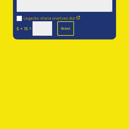
Legezko oharra onartzen dut
=
5 + 15
Bidali