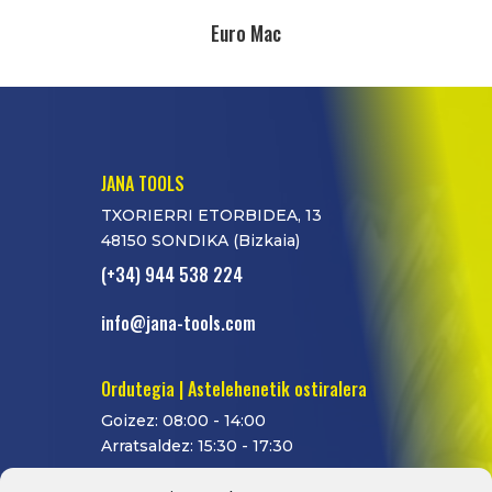
Euro Mac
JANA TOOLS
TXORIERRI ETORBIDEA, 13
48150 SONDIKA (Bizkaia)
(+34) 944 538 224
info@jana-tools.com
Ordutegia | Astelehenetik ostiralera
Goizez: 08:00 - 14:00
Arratsaldez: 15:30 - 17:30