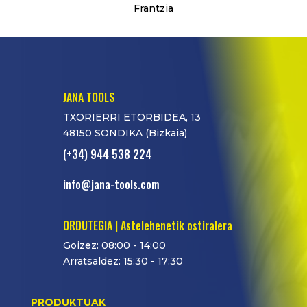
Frantzia
JANA TOOLS
TXORIERRI ETORBIDEA, 13
48150 SONDIKA (Bizkaia)
(+34) 944 538 224
info@jana-tools.com
ORDUTEGIA | Astelehenetik ostiralera
Goizez: 08:00 - 14:00
Arratsaldez: 15:30 - 17:30
PRODUKTUAK