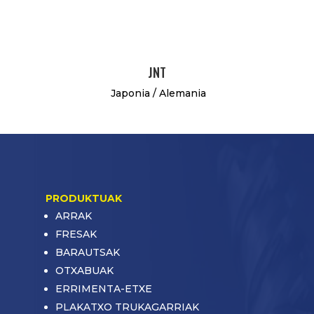
JNT
Japonia / Alemania
PRODUKTUAK
ARRAK
FRESAK
BARAUTSAK
OTXABUAK
ERRIMENTA-ETXE
PLAKATXO TRUKAGARRIAK