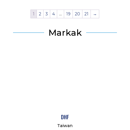
1
2
3
4
…
19
20
21
→
Markak
DHF
Taiwan