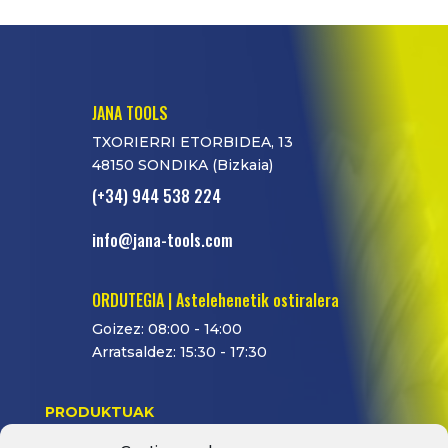
JANA TOOLS
TXORIERRI ETORBIDEA, 13
48150 SONDIKA (Bizkaia)
(+34) 944 538 224
info@jana-tools.com
ORDUTEGIA | Astelehenetik ostiralera
Goizez: 08:00 - 14:00
Arratsaldez: 15:30 - 17:30
PRODUKTUAK
ARRAK